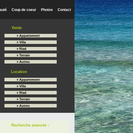
auté
Coup de coeur
Photos
Contact
Vente
» Appartement
» Villa
» Riad
» Terrain
» Autres
Location
» Appartement
» Villa
» Riad
» Terrain
» Autres
Recherche avancée :