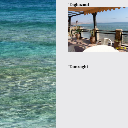
Taghazout
Tamraght