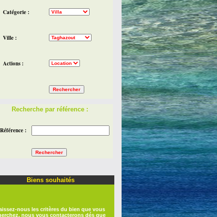
Catégorie :
Ville :
Actions :
Recherche par référence :
Référence :
Biens souhaités
aissez-nous les critères du bien que vous
herchez, nous vous contacterons dés que
nous aurons des résultats