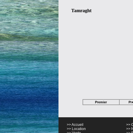
Tamraght
Premier
Pr
>> Accueil
>> 
>> Location
>> 