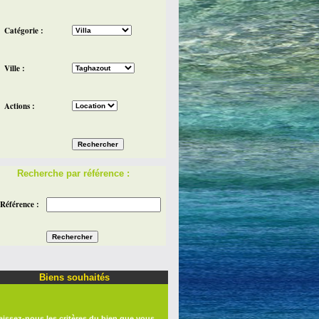
Catégorie :
Ville :
Actions :
Recherche par référence :
Référence :
Biens souhaités
aissez-nous les critères du bien que vous