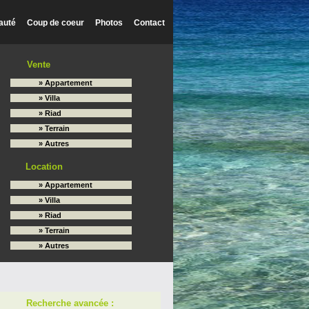
auté
Coup de coeur
Photos
Contact
Vente
» Appartement
» Villa
» Riad
» Terrain
» Autres
Location
» Appartement
» Villa
» Riad
» Terrain
» Autres
Recherche avancée :