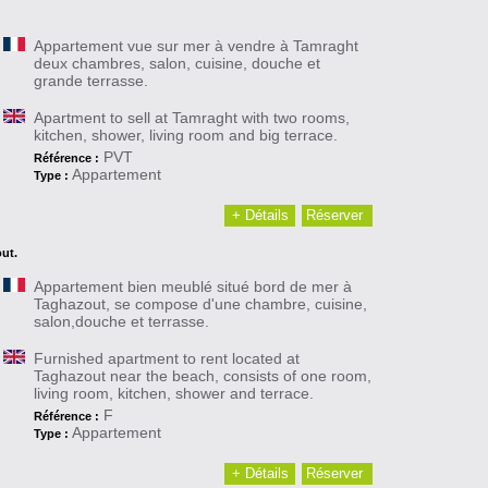
Appartement vue sur mer à vendre à Tamraght
deux chambres, salon, cuisine, douche et
grande terrasse.
Apartment to sell at Tamraght with two rooms,
kitchen, shower, living room and big terrace.
PVT
Référence :
Appartement
Type :
+ Détails
Réserver
ut.
Appartement bien meublé situé bord de mer à
Taghazout, se compose d'une chambre, cuisine,
salon,douche et terrasse.
Furnished apartment to rent located at
Taghazout near the beach, consists of one room,
living room, kitchen, shower and terrace.
F
Référence :
Appartement
Type :
+ Détails
Réserver