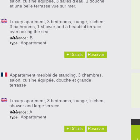
salon, cuisine équipée, 3 salles d'eau, 1 douche
et une belle terrasse vue sur mer.
Luxury apartment, 3 bedrooms, lounge, kitchen,
3 bathrooms, 1 shower and a beautiful terrace
overlooking the sea
B
Référence :
Appartement
Type :
+ Détails
Réserver
Appartement meublé de standing, 3 chambres,
salon, cuisine équipée, douche et grande
terrasse
Luxury apartment, 3 bedrooms, lounge, kitchen,
shower and large terrace
A
Référence :
Appartement
Type :
+ Détails
Réserver
L