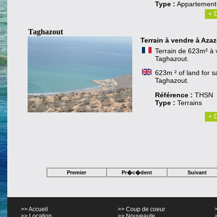
Type :
Appartement
+ D
Taghazout
Terrain à vendre à A
Terrain de 623m² à 
Taghazout.
623m ² of land for s
Taghazout.
Référence :
THSN
Type :
Terrains
+ D
Premier
Pr�c�dent
Suivant
>> Accueil
>> Coup de coeur
>> Location
>> Nouveaute