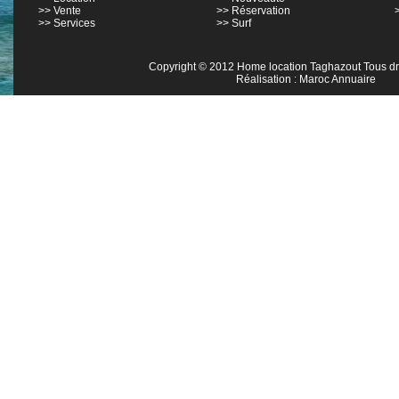
>> Vente
>> Réservation
>> Services
>> Surf
Copyright © 2012 Home location Taghazout Tous dro
Réalisation : Maroc Annuaire