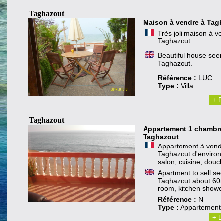
Taghazout
Maison à vendre à Tag
Très joli maison à 
Taghazout.
Beautiful house seen
Taghazout.
Référence :
LUC
Type :
Villa
+ D
Taghazout
Appartement 1 chambre
Taghazout
Appartement à vend
Taghazout d'environ
salon, cuisine, douc
Apartment to sell s
Taghazout about 60m
room, kitchen showe
Référence :
N
Type :
Appartement
+ D