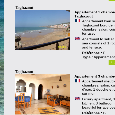
Taghazout
Appartement 1 chambre
Taghazout
Appartement bien si
Taghazout bord de 
chambre, salon, cui
terrasse.
Apartment to sell a
sea consists of 1 ro
and terrace.
Référence :
F
Type :
Appartement
+ D
Taghazout
Appartement 3 chamb
Appartement meublé
chambres, salon, cui
d'eau, 1 douche et 
sur mer.
Luxury apartment, 
kitchen, 3 bathroom
beautiful terrace ov
Référence :
B