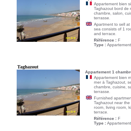
Appartement bien si
Taghazout bord de 
chambre, salon, cui
terrasse.
Apartment to sell a
sea consists of 1 ro
and terrace.
Référence :
F
Type :
Appartement
Taghazout
Appartement 1 chambre
Appartement bien m
mer à Taghazout, s
chambre, cuisine, s
terrasse.
Furnished apartment
Taghazout near the 
room, living room, 
terrace.
Référence :
F
Type :
Appartement