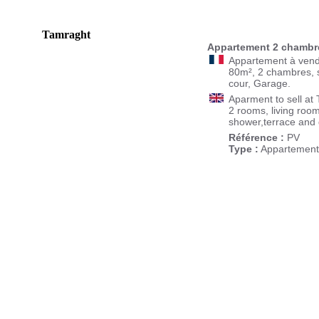
Tamraght
Appartement 2 chambre
Appartement à vend
80m², 2 chambres, s
cour, Garage.
Aparment to sell at
2 rooms, living room
shower,terrace and
Référence :
PV
Type :
Appartement
>> Accueil
>> Coup de coeur
>> Location
>> Nouveaute
>> Vente
>> Réservation
>> Services
>> Surf
Copyright © 2012 Home location Taghazout Tous dro
Réalisation : Maroc Annuaire